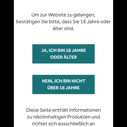
nur für Personen
über 18 Jahre
Um zur Website zu gelangen,
bestätigen Sie bitte, dass Sie 18 Jahre oder
zugänglich
älter sind.
JA, ICH BIN 18 JAHRE
Gemeinsam
einen
ODER ÄLTER
Diese Seite enthält Informationen
Schritt
voraus
zu nikotinhaltigen Produkten und
richtet sich ausschließlich an
Erwachsene ab 18 Jahren in
NEIN, ICH BIN NICHT
TOB GmbH & Co KG
Österreich.
ÜBER 18 JAHRE
Novomaticstraße 38
2352 Gumpoldskirchen
Diese Seite enthält Informationen
T:
+43 2252 304010
zu nikotinhaltigen Produkten und
richtet sich ausschließlich an
M:
office@tob.at