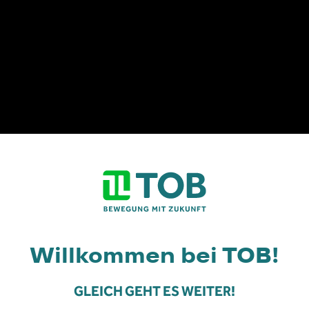
TABA
Willkommen bei TOB!
ATION
t die Seite nur für Person
GLEICH GEHT ES WEITER!
TS