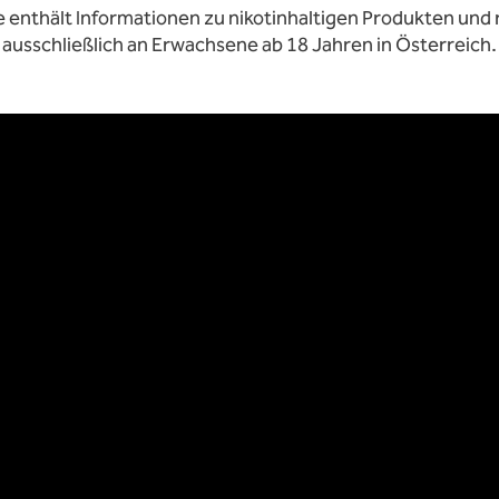
e enthält Informationen zu nikotinhaltigen Produkten und r
 Linien
ausschließlich an Erwachsene ab 18 Jahren in Österreich.
Website
00
Website
 Elektronische
ssysteme GmbH
Website