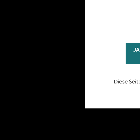
HIER ERWARTET SIE
Herzlich Willkommen auf der Einstiegsseite des
Durch die Schaltflächen auf dieser Seite ist de
Diese Seit
JA
KUNDEN LOGIN
Diese Seit