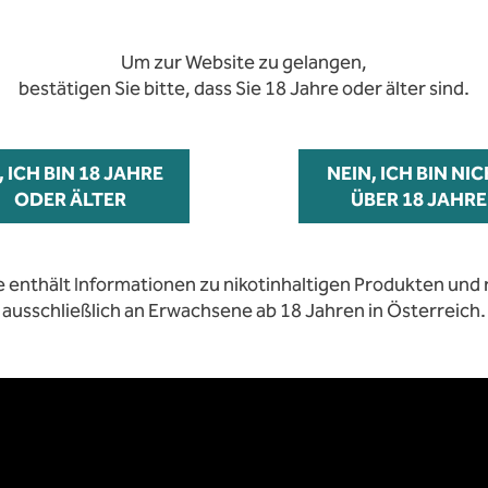
 SERVICE
Jahre zugänglich
 nicht-öffentlichen Bereichs unserer Webseite.
Um zur Website zu gelangen,
bestätigen Sie bitte, dass Sie 18 Jahre oder älter sind.
r Zugriff auf die am häufigsten verwendeten Funktionen für
e enthält Informationen zu nikotinhaltigen Produkten und r
, ICH BIN 18 JAHRE
ausschließlich an Erwachsene ab 18 Jahren in Österreich.
NEIN, ICH BIN NI
ODER ÄLTER
ÜBER 18 JAHRE
e enthält Informationen zu nikotinhaltigen Produkten und r
ausschließlich an Erwachsene ab 18 Jahren in Österreich.