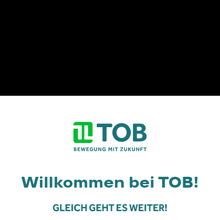
den
Willkommen bei TOB!
t die Seite nur für Person
GLEICH GEHT ES WEITER!