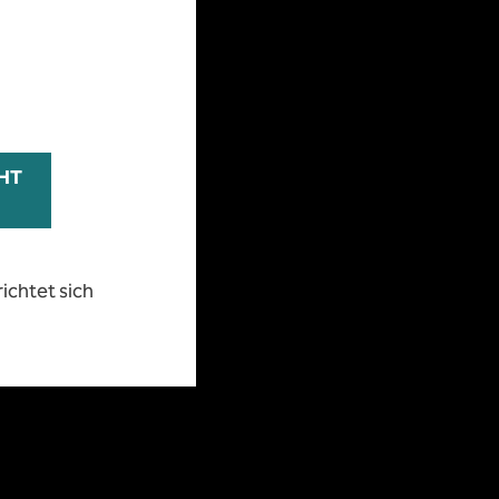
 Sie nur mehr einen Mausklick weit entfernt.
ichtet sich
CHT
Passwort vergessen
ichtet sich