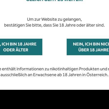
Jahre zugänglich
ent
Um zur Website zu gelangen,
bestätigen Sie bitte, dass Sie 18 Jahre oder älter sind.
 und äußerst breiten Produktsortiment im Bereich Taba
breite Produktauswahl in allen Preisklassen.
e enthält Informationen zu nikotinhaltigen Produkten und r
, ICH BIN 18 JAHRE
ausschließlich an Erwachsene ab 18 Jahren in Österreich.
NEIN, ICH BIN NI
ODER ÄLTER
ÜBER 18 JAHRE
Service und Beratung für
e enthält Informationen zu nikotinhaltigen Produkten und r
ausschließlich an Erwachsene ab 18 Jahren in Österreich.
TrafikantInnen und Partne
ßendienst besucht unsere Partnerinnen und Partner in r
bietet umfassende Beratung zu den Themen Tabak, E-Zi
ouches und steht bei Problemen und Anliegen lösungsorie
Seite!