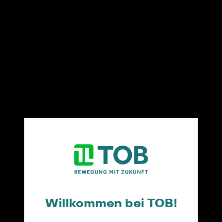
Verlässlicher Partner
Führende Hersteller von Tabakwaren brauchen einen
leistungsstarken Partner
, um ihre Produkte in die
Trafiken und zu den Konsumentinnen und
Konsumenten zu bringen. TOB ist hier die klare
Nummer Eins am Markt - und das heißt
Erfahrung,
Innovationskraft und Power
für die kreative
"Extrameile" über das Nötige hinaus. Die Basis dafür
bildet das größte und modernste branchenspezifische
Liefernetz Österreichs. TOB übernimmt für
seine Industriepartner in enger Abstimmung die
Lagerhaltung, Auslieferung sowie die Durchführung
von Werbeaktivitäten.
Willkommen bei TOB!