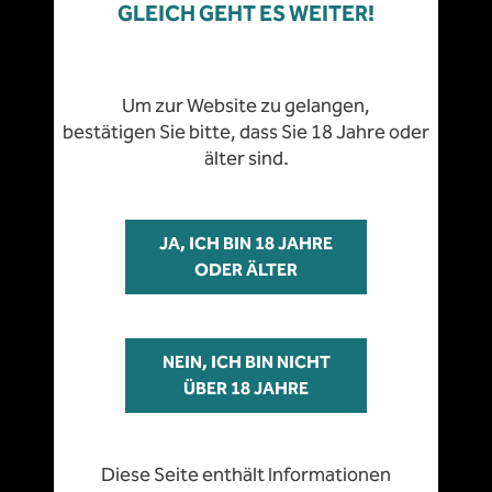
Leider ist die Seite
GLEICH GEHT ES WEITER!
nur für Personen
FIRMENZENTRALE
über 18 Jahre
Um zur Website zu gelangen,
bestätigen Sie bitte, dass Sie 18 Jahre oder
zugänglich
älter sind.
JA, ICH BIN 18 JAHRE
ODER ÄLTER
Diese Seite enthält Informationen
zu nikotinhaltigen Produkten und
richtet sich ausschließlich an
KULTUR & TEAM
Erwachsene ab 18 Jahren in
NEIN, ICH BIN NICHT
Österreich.
ÜBER 18 JAHRE
Diese Seite enthält Informationen